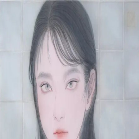
本文へスキップ
山本 有彩
Arisa Yamamoto
Works
Profile
Exhibitions
Contact
JP
／
EN
←
一覧
‹
185
/
312
›
漿果‐桃‐
Year
2021
Size
S4
Description
2021/絹本着彩/333×333mm
©
2026
Arisa Yamamoto
Instagram
X