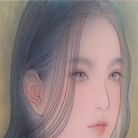
本文へスキップ
山本 有彩
Arisa Yamamoto
Works
Profile
Exhibitions
Contact
JP
／
EN
←
一覧
‹
161
/
312
›
卯月を想う
Year
2021
Size
SM
Description
2021/絹本着彩/227×158mm
©
2026
Arisa Yamamoto
Instagram
X