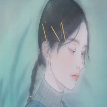
本文へスキップ
山本 有彩
Arisa Yamamoto
Works
Profile
Exhibitions
Contact
JP
／
EN
←
一覧
‹
160
/
312
›
草の音
Year
2021
Size
F6
Description
2021/絹本着彩/410×318mm
©
2026
Arisa Yamamoto
Instagram
X