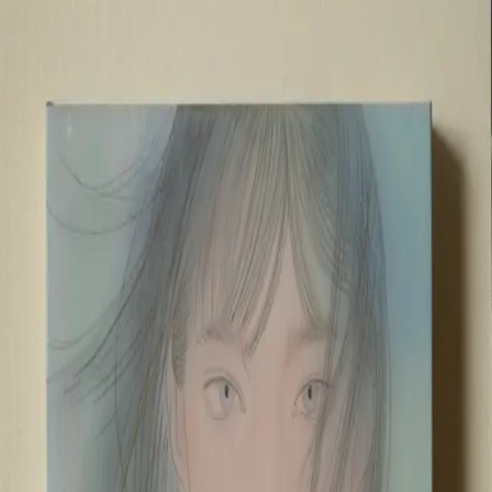
本文へスキップ
山本 有彩
Arisa Yamamoto
Works
Profile
Exhibitions
Contact
JP
／
EN
←
一覧
‹
167
/
312
›
海のにおい
Year
2021
Size
SM
Description
2021/絹本着彩/227×158mm
©
2026
Arisa Yamamoto
Instagram
X