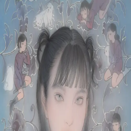
本文へスキップ
山本 有彩
Arisa Yamamoto
Works
Profile
Exhibitions
Contact
JP
／
EN
←
一覧
‹
166
/
312
›
小さきものはみな
Year
2021
Size
S6
Description
2021/絹本着彩/410×410mm
©
2026
Arisa Yamamoto
Instagram
X