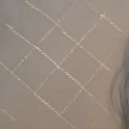
本文へスキップ
山本 有彩
Arisa Yamamoto
Works
Profile
Exhibitions
Contact
JP
／
EN
←
一覧
‹
197
/
312
›
柔らかな忘却
Year
2021
Size
F6
Description
2021/絹本着彩/410×318mm
©
2026
Arisa Yamamoto
Instagram
X