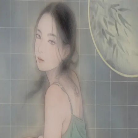
本文へスキップ
山本 有彩
Arisa Yamamoto
Works
Profile
Exhibitions
Contact
JP
／
EN
←
一覧
‹
196
/
312
›
水浴図
Year
2021
Size
P15
Description
2021/絹本着彩/652×500mm
©
2026
Arisa Yamamoto
Instagram
X