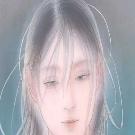
本文へスキップ
山本 有彩
Arisa Yamamoto
Works
Profile
Exhibitions
Contact
JP
／
EN
←
一覧
‹
143
/
312
›
旗めく静寂
Year
2022
Size
F4
©
2026
Arisa Yamamoto
Instagram
X