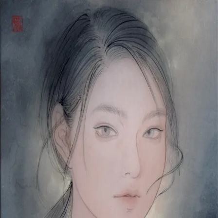
本文へスキップ
山本 有彩
Arisa Yamamoto
Works
Profile
Exhibitions
Contact
JP
／
EN
←
一覧
‹
142
/
312
›
月光
Year
2022
Size
F4
©
2026
Arisa Yamamoto
Instagram
X