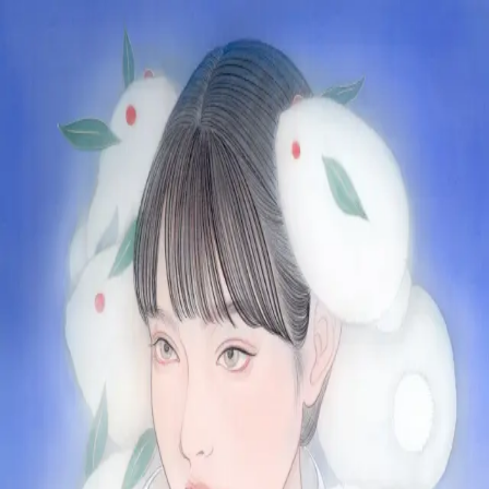
本文へスキップ
山本 有彩
Arisa Yamamoto
Works
Profile
Exhibitions
Contact
JP
／
EN
←
一覧
‹
128
/
312
›
難を転じる雪うさぎ
Year
2022
Size
S4
©
2026
Arisa Yamamoto
Instagram
X