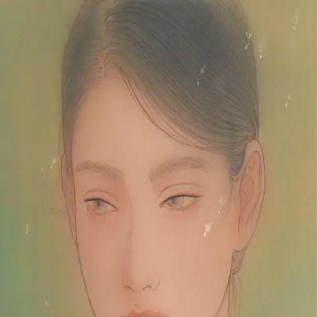
本文へスキップ
山本 有彩
Arisa Yamamoto
Works
Profile
Exhibitions
Contact
JP
／
EN
←
一覧
‹
109
/
312
›
綿毛の季節
Year
2022
Size
F3
Description
2022/絹本着彩/273×220mm
©
2026
Arisa Yamamoto
Instagram
X