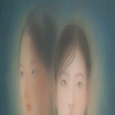
本文へスキップ
山本 有彩
Arisa Yamamoto
Works
Profile
Exhibitions
Contact
JP
／
EN
←
一覧
‹
108
/
312
›
W
Year
2023
Size
F8
©
2026
Arisa Yamamoto
Instagram
X