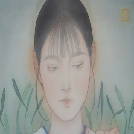
本文へスキップ
山本 有彩
Arisa Yamamoto
Works
Profile
Exhibitions
Contact
JP
／
EN
←
一覧
‹
96
/
312
›
金盞香
Year
2023
Size
F6
©
2026
Arisa Yamamoto
Instagram
X