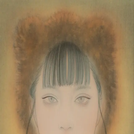
本文へスキップ
山本 有彩
Arisa Yamamoto
Works
Profile
Exhibitions
Contact
JP
／
EN
←
一覧
‹
95
/
312
›
熊蟄穴
Year
2023
Size
F4
©
2026
Arisa Yamamoto
Instagram
X