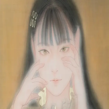
本文へスキップ
山本 有彩
Arisa Yamamoto
Works
Profile
Exhibitions
Contact
JP
／
EN
←
一覧
‹
87
/
312
›
虹始見
Year
2023
Size
F30
©
2026
Arisa Yamamoto
Instagram
X