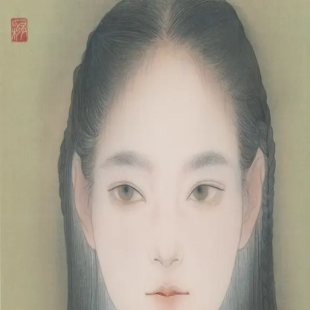
本文へスキップ
山本 有彩
Arisa Yamamoto
Works
Profile
Exhibitions
Contact
JP
／
EN
←
一覧
‹
86
/
312
›
日和
Year
2023
Size
F4
©
2026
Arisa Yamamoto
Instagram
X