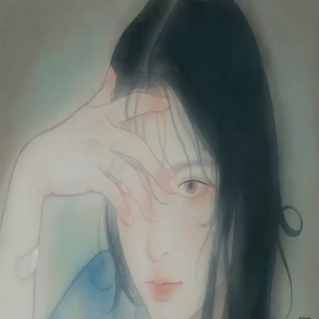
本文へスキップ
山本 有彩
Arisa Yamamoto
Works
Profile
Exhibitions
Contact
JP
／
EN
←
一覧
‹
85
/
312
›
乃東枯
Year
2023
Size
F6
©
2026
Arisa Yamamoto
Instagram
X