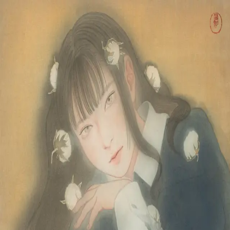
本文へスキップ
山本 有彩
Arisa Yamamoto
Works
Profile
Exhibitions
Contact
JP
／
EN
←
一覧
‹
81
/
312
›
綿柎開
Year
2023
Size
F10
©
2026
Arisa Yamamoto
Instagram
X