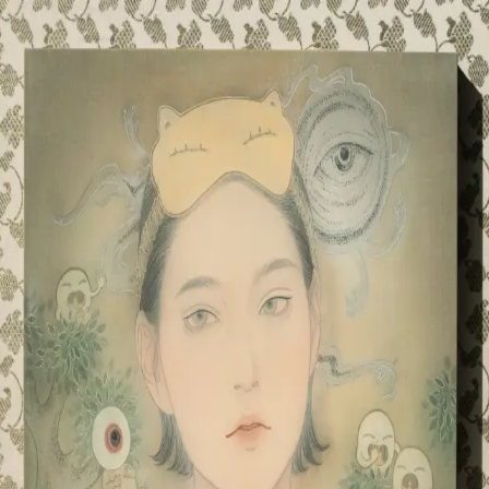
本文へスキップ
山本 有彩
Arisa Yamamoto
Works
Profile
Exhibitions
Contact
JP
／
EN
←
一覧
‹
78
/
312
›
妖怪の森
Year
2023
Size
F8
©
2026
Arisa Yamamoto
Instagram
X