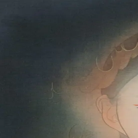
本文へスキップ
山本 有彩
Arisa Yamamoto
Works
Profile
Exhibitions
Contact
JP
／
EN
←
一覧
‹
77
/
312
›
雉始ナク
Year
2023
Size
F6
©
2026
Arisa Yamamoto
Instagram
X