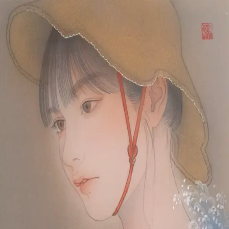
本文へスキップ
山本 有彩
Arisa Yamamoto
Works
Profile
Exhibitions
Contact
JP
／
EN
←
一覧
‹
65
/
312
›
波の鼓
Year
2024
Size
F4
©
2026
Arisa Yamamoto
Instagram
X