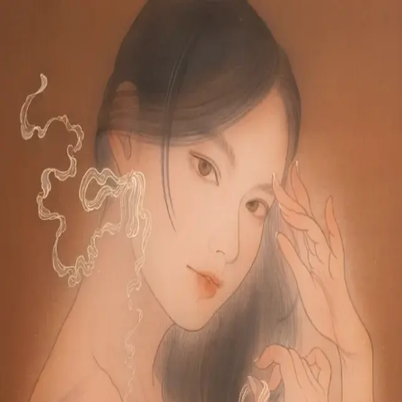
本文へスキップ
山本 有彩
Arisa Yamamoto
Works
Profile
Exhibitions
Contact
JP
／
EN
←
一覧
‹
66
/
312
›
寧日を紡ぐ
Year
2024
Size
F6
©
2026
Arisa Yamamoto
Instagram
X