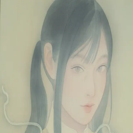
本文へスキップ
山本 有彩
Arisa Yamamoto
Works
Profile
Exhibitions
Contact
JP
／
EN
←
一覧
‹
60
/
312
›
こかげの襟
Year
2025
Size
F6
©
2026
Arisa Yamamoto
Instagram
X