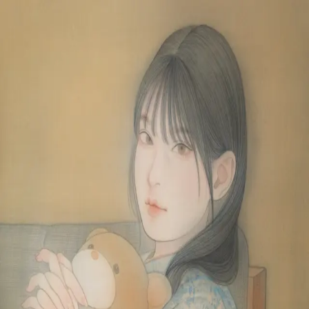
本文へスキップ
山本 有彩
Arisa Yamamoto
Works
Profile
Exhibitions
Contact
JP
／
EN
←
一覧
‹
59
/
312
›
ぬくもりの隙間
Year
2025
Size
F8
©
2026
Arisa Yamamoto
Instagram
X