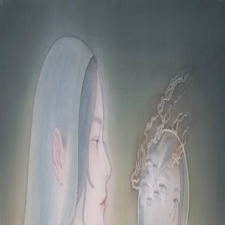
本文へスキップ
山本 有彩
Arisa Yamamoto
Works
Profile
Exhibitions
Contact
JP
／
EN
←
一覧
‹
46
/
312
›
視線の檻
Year
2025
Size
F8
©
2026
Arisa Yamamoto
Instagram
X