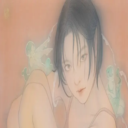
本文へスキップ
山本 有彩
Arisa Yamamoto
Works
Profile
Exhibitions
Contact
JP
／
EN
←
一覧
‹
45
/
312
›
柔軟心を抱いて
Year
2025
Size
S8
©
2026
Arisa Yamamoto
Instagram
X