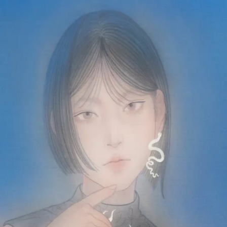
本文へスキップ
山本 有彩
Arisa Yamamoto
Works
Profile
Exhibitions
Contact
JP
／
EN
←
一覧
‹
44
/
312
›
夙夜夢寐
Year
2025
Size
M8
©
2026
Arisa Yamamoto
Instagram
X