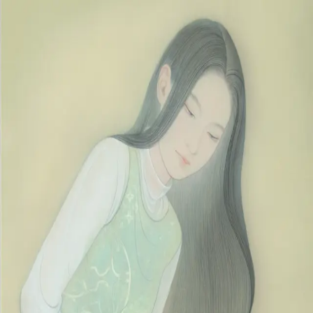
本文へスキップ
山本 有彩
Arisa Yamamoto
Works
Profile
Exhibitions
Contact
JP
／
EN
←
一覧
‹
39
/
312
›
青花の水脈
Year
2025
Size
P15
©
2026
Arisa Yamamoto
Instagram
X