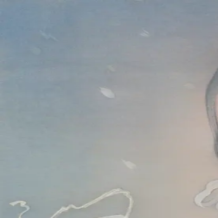
本文へスキップ
山本 有彩
Arisa Yamamoto
Works
Profile
Exhibitions
Contact
JP
／
EN
←
一覧
‹
38
/
312
›
雪の花
Year
2025
Size
F6
©
2026
Arisa Yamamoto
Instagram
X